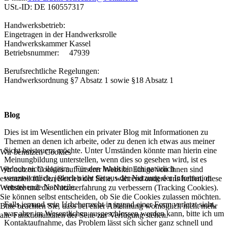
USt.-ID: DE 160557317
Handwerksbetrieb:
Eingetragen in der Handwerksrolle
Handwerkskammer Kassel
Betriebsnummer: 47939
Berufsrechtliche Regelungen:
Handwerksordnung §7 Absatz 1 sowie §18 Absatz 1
Blog
Dies ist im Wesentlichen ein privater Blog mit Informationen zu
Themen an denen ich arbeite, oder zu denen ich etwas aus meiner
Sicht beisteuern möchte. Unter Umständen könnte man hierin eine
Wir benutzen Cookies
Meinungbildung unterstellen, wenn dies so gesehen wird, ist es
jedoch nicht ilegitim. Für den Inhalt bin ich natürlich
Wir nutzen Cookies auf unserer Website. Einige von ihnen sind
verantwortlich, jedoch nicht für aus der Nutzung der Information
essenziell für den Betrieb der Seite, während andere uns helfen, diese
entstehende Nachteile.
Website und die Nutzererfahrung zu verbessern (Tracking Cookies).
Sie können selbst entscheiden, ob Sie die Cookies zulassen möchten.
Falls jemand sein Urheberrecht in irgend einer Form verletzt sieht,
Bitte beachten Sie, dass bei einer Ablehnung womöglich nicht mehr
was aber im Wesentlichen ausgeschlossen werden kann, bitte ich um
alle Funktionalitäten der Seite zur Verfügung stehen.
Kontaktaufnahme, das Problem lässt sich sicher ganz schnell und