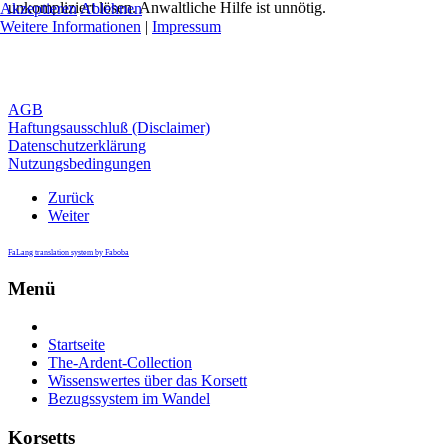
unkompliziert lösen. Anwaltliche Hilfe ist unnötig.
Akzeptieren
Ablehnen
Weitere Informationen
|
Impressum
AGB
Haftungsausschluß (Disclaimer)
Datenschutzerklärung
Nutzungsbedingungen
Zurück
Weiter
FaLang translation system by Faboba
Menü
Startseite
The-Ardent-Collection
Wissenswertes über das Korsett
Bezugssystem im Wandel
Korsetts