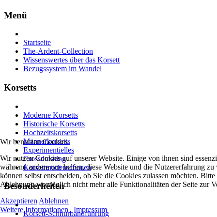
Menü
Startseite
The-Ardent-Collection
Wissenswertes über das Korsett
Bezugssystem im Wandel
Korsetts
Moderne Korsetts
Historische Korsetts
Hochzeitskorsetts
Männerkorsetts
Wir benutzen Cookies
Experimentielles
Wir nutzen Cookies auf unserer Website. Einige von ihnen sind essenzie
Crossdressing
während andere uns helfen, diese Website und die Nutzererfahrung zu 
Korsettmodenschauen
können selbst entscheiden, ob Sie die Cookies zulassen möchten. Bitte 
Ablehnung womöglich nicht mehr alle Funktionalitäten der Seite zur V
Besonderheiten
Akzeptieren
Ablehnen
Weitere Informationen
|
Impressum
Korsett-Schnurbandführung