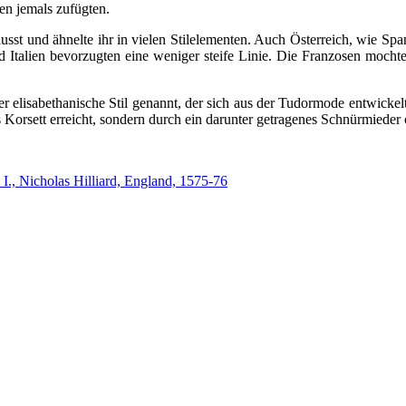
en jemals zufügten.
st und ähnelte ihr in vielen Stilelementen. Auch Österreich, wie S
nd Italien bevorzugten eine weniger steife Linie. Die Franzosen mochte
 der elisabethanische Stil genannt, der sich aus der Tudormode entwick
s Korsett erreicht, sondern durch ein darunter getragenes Schnürmiede
I., Nicholas Hilliard, England, 1575-76