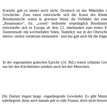
Korsetts gab es immer noch nicht. Dennoch ist das Mittelalter i
Geschichte. Zum einen entwickelte sich die Kunst des Rüst
Brustharnische waren in gewisser Weise die Vorbilder der ers
„Renaissance“, frz. „corset“ bedeutete ursprünglich Brusthar
entwickelte sich in Europa ab dem 12. Jahrhundert zum ersten M
Damenmode mit wechselnden Stilen. Natürlich nur in der Oberschic
interes- sierten wiederum niemanden - und das galt auch für die folg
In der sogenannten gotischen Epoche (14. Jhd.) waren schlanke Gesta
nur bei den Kirchtürmen sondern auch bei den Menschen.
Die Damen trugen lange, enganliegende Gewänder. Es gibt Mutma
naheliegend, denn auch damals gab es eitle Frauen, doch nicht beweis