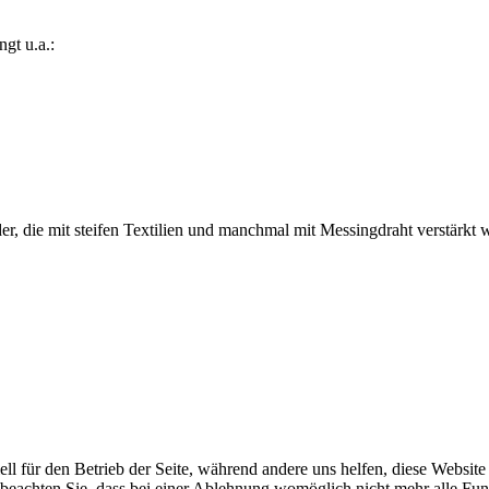
gt u.a.:
er, die mit steifen Textilien und manchmal mit Messingdraht verstärkt 
ell für den Betrieb der Seite, während andere uns helfen, diese Websit
 beachten Sie, dass bei einer Ablehnung womöglich nicht mehr alle Funk