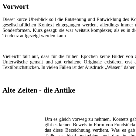
Vorwort
Dieser kurze Überblick soll die Entstehung und Entwicklung des Ko
gesellschaftlichen Kontext eingegangen werden, allerdings immer
Sonderformen. Kurz gesagt: sie war weitaus komplexer, als es in die
Tendenz aufgezeigt werden kann.
Vielleicht fällt auf, dass für die frühen Epochen keine Bilder vo
Unterwäsche gemalt und gut erhaltene Originale existieren er
Textilbruchstücken. In vielen Fällen ist der Ausdruck „Wissen“ dahe
Alte Zeiten - die Antike
Um es gleich vorweg zu nehmen, Korsetts gab
gibt es keinen Beweis in Form von Fundstücken
das diese Bezeichnung verdient. Was es gab 
Taille als Ideal anstrebten und dies in ih