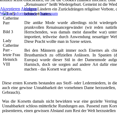
„Renaissance“ heißt Wiedergeburt. Gemeint ist die Wie
Akzeptieren
Ablehnen
einigen Ländern ein Zurückdrängen religiöser Verbote, 
Weitere Informationen
|
Impressum
behindert hatten.
Die antike Mode wurde allerdings nicht wiedergebo
prunkvollen Renaissancegewänder (wir reden natürl
Bild 3
Herrschenden, was damals meist dasselbe war) unter 
importiert, teilweise durch Anwendung neuartiger We
Lady
Diese Pracht wollte man in Szene setzen.
Catherine
Parr -
Bei den Männern galt immer noch Eisernes als chi
letzte Frau
Brustharnisch zu offiziellen Anlässen. In Spanien (
Heinrich
Europa) wurde dieser Stil in der Damenmode aufge
VIII
Harnisch, doch sie sorgten auf andere Art dafür eine
machen - das Korsett war geboren.
Diese ersten Korsetts bestanden aus Stoff- oder Ledermiedern, in di
auch eine gewisse Unnahbarkeit der vornehmen Dame herzustellen, 
Gebrauch).
Was die Korsetts damals nicht bewirkten war eine gezielte Verring
Unnahbarkeit schloss mütterliche Rundungen aus. Passend zum Korsett
präsentieren, einen gewissen Abstand zum Rest der Welt herzustellen 