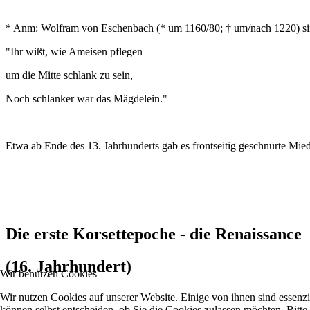
* Anm: Wolfram von Eschenbach (* um 1160/80; † um/nach 1220) sin
"Ihr wißt, wie Ameisen pflegen
um die Mitte schlank zu sein,
Noch schlanker war das Mägdelein."
Etwa ab Ende des 13. Jahrhunderts gab es frontseitig geschnürte Mied
Die erste Korsettepoche - die Renaissance
(16. Jahrhundert)
Wir benutzen Cookies
Wir nutzen Cookies auf unserer Website. Einige von ihnen sind essenzi
können selbst entscheiden, ob Sie die Cookies zulassen möchten. Bitte