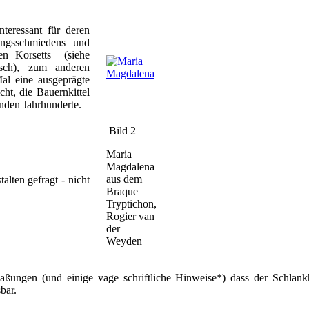
nteressant für deren
ungsschmiedens und
ten Korsetts (siehe
nisch), zum anderen
al eine ausgeprägte
ht, die Bauernkittel
enden Jahrhunderte.
Bild 2
Maria
Magdalena
aus dem
lten gefragt - nicht
Braque
Tryptichon,
Rogier van
der
Weyden
ßungen (und einige vage schriftliche Hinweise*) dass der Schlan
bar.