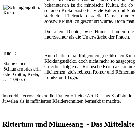
bekanntesten ist die minoische Kultur, die ab
schönen Kreta existierte. Viele Bilder und St
stark den Eindruck, dass die Damen eine Ar
sonstwie künstlich geschnürt wurde. Doch man
Die alten Dichter, wie Homer, fanden di
interessanter als die Unterwäsche der Frauen.
Bild 1:
Auch in der darauffolgenden griechischen Kultu
Kleidungsstücke, doch nicht mehr so ausgepräg
Statue einer
Griechen folgte das Römische Reich als kultur
Schlangenpriesterin
nüchternen, zielstrebigen Römer und Römerinnen
oder Göttin, Kreta,
Tunika und Toga.
ca. 1550 v.C.
Immerhin verwendeten die Frauen oft eine Art BH aus Stoffstreifen
Juwelen als in raffinierten Kleiderschnitten bemerkbar machte.
Rittertum und Minnesang - Das Mittelalte