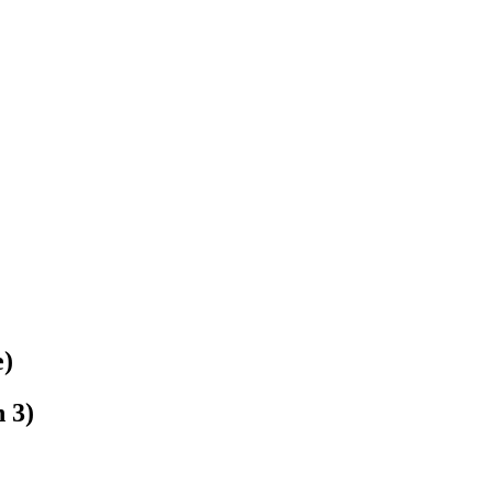
e)
n 3)