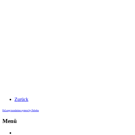
Zurück
FaLang translation system by Faboba
Menü