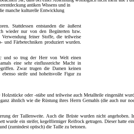
derentdeckung antiken Wissens und in
die manche kulturelle Entwicklung
ren. Stattdessen entstanden die äußerst
ich wieder nur von den Begüterten bzw.
Verwendung feiner Stoffe, die teilweise
b- und Färbetechniken produziert wurden.
c und so trug der Herr von Welt einen
damals eine sehr einflussreiche Macht in
griffen. Zwar trugen die Damen keinen
 ebenso steife und hoheitsvolle Figur zu
e Holzstücke oder -stäbe und teilweise auch Metallteile eingenäht wurd
ganz ähnlich wie die Rüstung ihres Herrn Gemahls (die auch nur no
erung der Taillenweite. Auch die Brüste wurden nicht angehoben. Im
 wurde ein steifer, kegelförmiger Reifrock getragen. Dieser hatte ei
und (zumindest optisch) die Taille zu betonen.